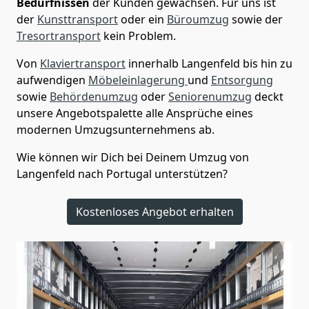
Bedürfnissen
der Kunden gewachsen. Für uns ist
der
Kunsttransport
oder ein
Büroumzug
sowie der
Tresortransport
kein Problem.
Von
Klaviertransport
innerhalb
Langenfeld
bis hin zu
aufwendigen
Möbeleinlagerung
und
Entsorgung
sowie
Behördenumzug
oder
Seniorenumzug
deckt
unsere Angebotspalette alle Ansprüche eines
modernen Umzugsunternehmens ab.
Wie können wir Dich bei Deinem Umzug von
Langenfeld
nach Portugal
unterstützen?
Kostenloses Angebot erhalten