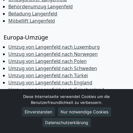
Behördenumzug Langenfeld
Beiladung Langenfeld
Möbellift Langenfeld
Europa-Umzüge
Umzug von Langenfeld nach Luxemburg
Umzug von Langenfeld nach Norwegen
Umzug von Langenfeld nach Polen
Umzug von Langenfeld nach Schweden
Umzug von Langenfeld nach Türkei
Umzug von Langenfeld nach England
Umzug von Langenfeld nach Griechenland
Umzug von Langenfeld nach Italien
Diese Internetseite verwendet Cookies um die
Benutzerfreundlichkeit zu verbessern.
Umzug von Langenfeld nach Niederlande
Umzug von Langenfeld nach Frankreich
Einverstanden
Nur notwendige Cookies
Umzug von Langenfeld nach Österreich
Datenschutzerklärung
Umzug von Langenfeld nach Dänemark
Umzug von Langenfeld nach Portugal