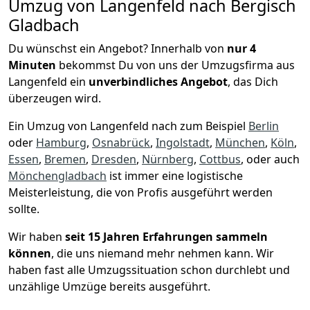
Umzug von Langenfeld nach Bergisch
Gladbach
Du wünschst ein Angebot? Innerhalb von
nur 4
Minuten
bekommst Du von uns der Umzugsfirma aus
Langenfeld ein
unverbindliches Angebot
, das Dich
überzeugen wird.
Ein Umzug von Langenfeld nach zum Beispiel
Berlin
oder
Hamburg
,
Osnabrück
,
Ingolstadt
,
München
,
Köln
,
Essen
,
Bremen
,
Dresden
,
Nürnberg
,
Cottbus
, oder auch
Mönchen­gladbach
ist immer eine logistische
Meisterleistung, die von Profis ausgeführt werden
sollte.
Wir haben
seit
15 Jahren Erfahrungen sammeln
können
, die uns niemand mehr nehmen kann. Wir
haben fast alle Umzugssituation schon durchlebt und
unzählige Umzüge bereits ausgeführt.