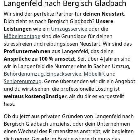
Langenfeld nach Bergisch Gladbach
Wir sind der perfekte Partner für
deinen Neustart
.
Dich zieht es nach Bergisch Gladbach?
Unsere
Leistungen
wie ein
Umzugsservice
oder die
Möbelmontage
sind die Grundlage für deinen
stressfreien und reibungslosen Neustart.
Wir sind das
Profiunternehmen
aus Langenfeld, das deine
Ansprüche zu 100 % umsetzt
. Seit über 4 Jahren sind
wir in Langenfeld die Nummer eins in Sachen Umzug,
Behördenumzug
,
Einpackservice
,
Möbellift
und
Seniorenumzug
.
Gerne übersenden wir dir ein Angebot
und du wirst sehen, die professionelle Lösung ist
weitaus kostengünstiger
, als du dir es vorgestellt
hast.
Ob du jetzt aus privaten Gründen von Langenfeld nach
Bergisch Gladbach umziehst oder dein Unternehmen
einen Wechsel des Firmensitzes anstrebt, wir begleiten
dich gerne. Gerade im Businessbereich muss das