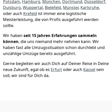
Potsdam
,
Hamburg
,
München
,
Dortmund
,
Düsseldorf
,
Duisburg
,
Wuppertal
,
Bielefeld
,
Münster
,
Karlsruhe
,
oder auch
Krefeld
ist immer eine logistische
Meisterleistung, die von Profis ausgeführt werden
sollte.
Wir haben
seit
15 Jahren Erfahrungen sammeln
können
, die uns niemand mehr nehmen kann. Wir
haben fast alle Umzugssituation schon durchlebt und
unzählige Umzüge bereits ausgeführt.
Gerne begleiten wir auch Dich auf Deiner Reise in Deine
neue Zukunft, egal ob es
Erfurt
oder auch
Kassel
sein
soll, wir sind für Dich da.